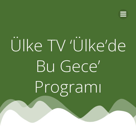
Skip
to
content
Ülke TV ‘Ülke’de
Bu Gece’
Programı