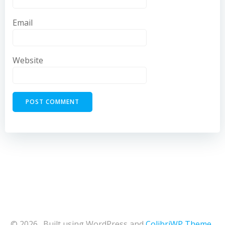
Email
Website
© 2026 . Built using WordPress and
ColibriWP Theme
.