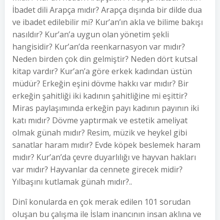
İbadet dili Arapça mıdır? Arapça dışında bir dilde dua
ve ibadet edilebilir mi? Kur’an’ın akla ve bilime bakışı
nasıldır? Kur’an’a uygun olan yönetim şekli
hangisidir? Kur’an’da reenkarnasyon var mıdır?
Neden birden çok din gelmiştir? Neden dört kutsal
kitap vardır? Kur’an’a göre erkek kadından üstün
müdür? Erkeğin eşini dövme hakkı var mıdır? Bir
erkeğin şahitliği iki kadının şahitliğine mi eşittir?
Miras paylaşımında erkeğin payı kadının payının iki
katı mıdır? Dövme yaptırmak ve estetik ameliyat
olmak günah mıdır? Resim, müzik ve heykel gibi
sanatlar haram mıdır? Evde köpek beslemek haram
mıdır? Kur’an’da çevre duyarlılığı ve hayvan hakları
var mıdır? Hayvanlar da cennete girecek midir?
Yılbaşını kutlamak günah mıdır?..
Dinî konularda en çok merak edilen 101 sorudan
oluşan bu çalışma ile İslam inancının insan aklına ve