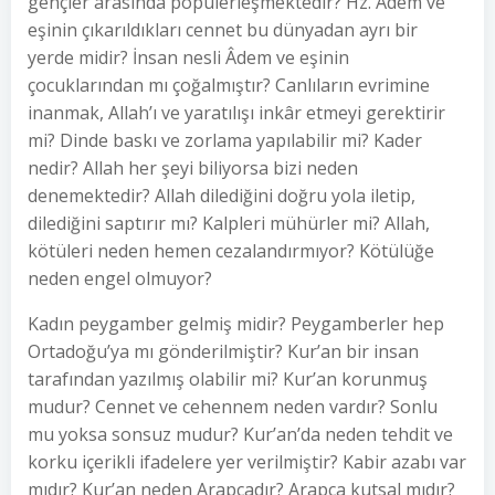
gençler arasında popülerleşmektedir? Hz. Âdem ve
eşinin çıkarıldıkları cennet bu dünyadan ayrı bir
yerde midir? İnsan nesli Âdem ve eşinin
çocuklarından mı çoğalmıştır? Canlıların evrimine
inanmak, Allah’ı ve yaratılışı inkâr etmeyi gerektirir
mi? Dinde baskı ve zorlama yapılabilir mi? Kader
nedir? Allah her şeyi biliyorsa bizi neden
denemektedir? Allah dilediğini doğru yola iletip,
dilediğini saptırır mı? Kalpleri mühürler mi? Allah,
kötüleri neden hemen cezalandırmıyor? Kötülüğe
neden engel olmuyor?
Kadın peygamber gelmiş midir? Peygamberler hep
Ortadoğu’ya mı gönderilmiştir? Kur’an bir insan
tarafından yazılmış olabilir mi? Kur’an korunmuş
mudur? Cennet ve cehennem neden vardır? Sonlu
mu yoksa sonsuz mudur? Kur’an’da neden tehdit ve
korku içerikli ifadelere yer verilmiştir? Kabir azabı var
mıdır? Kur’an neden Arapçadır? Arapça kutsal mıdır?