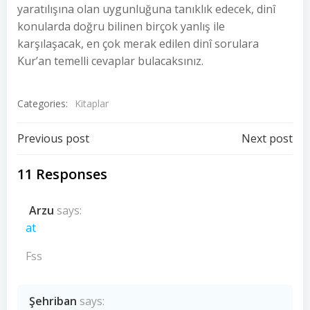
yaratılışına olan uygunluğuna tanıklık edecek, dinî
konularda doğru bilinen birçok yanlış ile
karşılaşacak, en çok merak edilen dinî sorulara
Kur’an temelli cevaplar bulacaksınız.
Categories:
Kitaplar
Post
Post
Previous post
Next post
navigation
navigation
11 Responses
Arzu
says:
at
Fss
Şehriban
says: