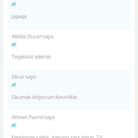
at
Jajaaja
Melda Duran
says:
at
Teşekkür ederim
Ebrar
says:
at
Okumak istiyorum Kesinlikle
Ahmet Pasinli
says:
at
Emeğinize sağlık. işleriniz rast gitsin. TV