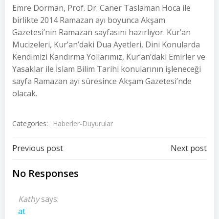
Emre Dorman, Prof. Dr. Caner Taslaman Hoca ile
birlikte 2014 Ramazan ayı boyunca Akşam
Gazetesi’nin Ramazan sayfasını hazırlıyor. Kur’an
Mucizeleri, Kur’an’daki Dua Ayetleri, Dini Konularda
Kendimizi Kandırma Yollarımız, Kur’an’daki Emirler ve
Yasaklar ile İslam Bilim Tarihi konularının işleneceği
sayfa Ramazan ayı süresince Akşam Gazetesi’nde
olacak.
Categories:
Haberler-Duyurular
Post
Post
Previous post
Next post
navigation
navigation
No Responses
Kathy
says:
at