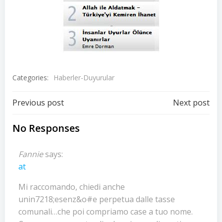
Categories:
Haberler-Duyurular
Post
Post
Previous post
Next post
navigation
navigation
No Responses
Fannie
says:
at
Mi raccomando, chiedi anche
unin7218;esenz&o#e perpetua dalle tasse
comunali…che poi compriamo case a tuo nome.