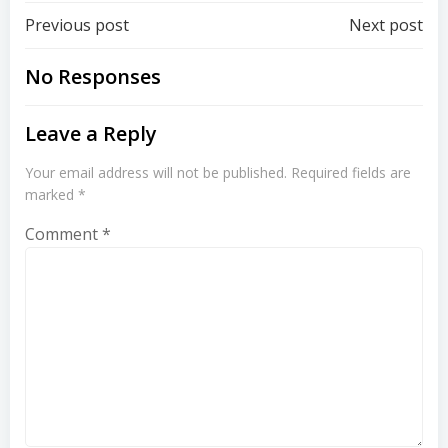
Post
Post
Previous post
Next post
navigation
navigation
No Responses
Leave a Reply
Your email address will not be published.
Required fields are
marked
*
Comment
*