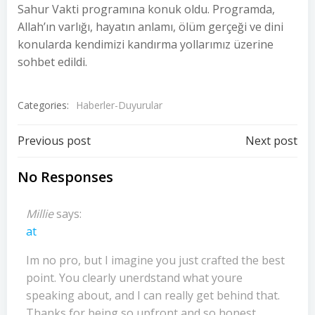
Sahur Vakti programına konuk oldu. Programda,
Allah’ın varlığı, hayatın anlamı, ölüm gerçeği ve dini
konularda kendimizi kandırma yollarımız üzerine
sohbet edildi.
Categories:
Haberler-Duyurular
Post
Post
Previous post
Next post
navigation
navigation
No Responses
Millie
says:
at
Im no pro, but I imagine you just crafted the best
point. You clearly unerdstand what youre
speaking about, and I can really get behind that.
Thanks for being so upfront and so honest.